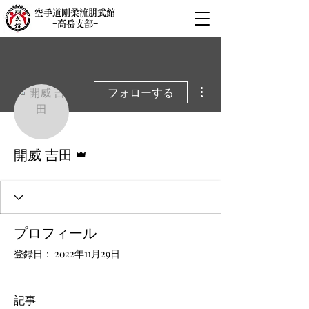
空手道剛柔流朋武館
−高岳支部−
その他
フォローする
管理者
開威 吉田
プロフィール
登録日： 2022年11月29日
記事