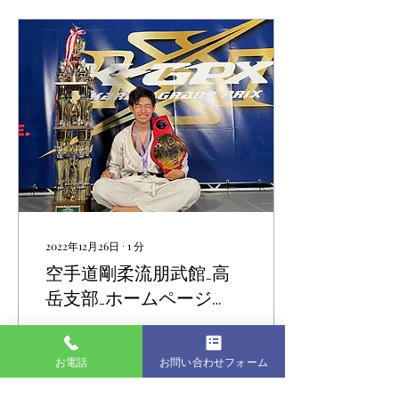
2022年12月26日
∙
1
分
空手道剛柔流朋武館₋高
岳支部₋ホームページ
open！
こんにちは！ 朋武館高岳支
部代表の吉田開威です！ 来
お電話
お問い合わせフォーム
年1月9日に朋武館高岳支部
がopenします。 openに先