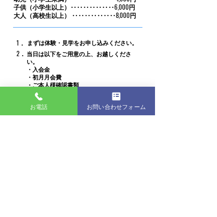
子供（小学生以上）‥‥‥‥‥‥‥6,000円
大人（高校生以上） ‥‥‥‥‥‥‥8,000円
1．
まずは体験・見学をお申し込みください。
2．
当日は以下をご用意の上、お越しくださ
い。
・入会金
・初月月会費
・ご本人様確認書類
​（運転免許証をお持ちでない方は、保険
証またはパスポート）
お電話
お問い合わせフォーム
・月謝お引落とし銀行口座（支店名・口座
番号）のわかるもの
3．
当日は会員プランを選択いただき、引落と
し口座登録で入会完了です。
体験・見学のお申し込み
「サイト見たよ」で電話