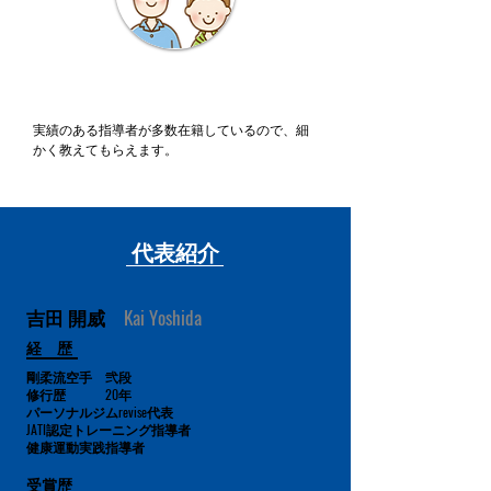
親子で参加しています。
実績のある指導者が多数在籍しているので、細
かく教えてもらえます。
​代表紹介
吉田 開威
Kai Yoshida
​経 歴
剛柔流空手 弐段
修行歴 20年
パーソナルジムrevise代表
JATI認定トレーニング指導者
​健康運動実践指導者
​受賞歴