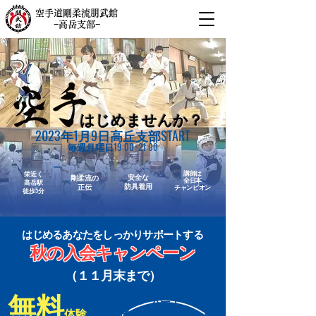
空手道剛柔流朋武館
−高岳支部−
はじめませんか？
2023年1月9日高丘支部START
毎週月曜日19:00~21:00
講師は
栄近く
安全な
剛柔流の
全日本
高岳駅
防具着用
正伝
チャンピオン
​徒歩5分
​はじめるあなたをしっかりサポートする
秋の入会キャンペーン
（１１
月末まで）
無料
入会で
​１回
道着プレゼント
体験