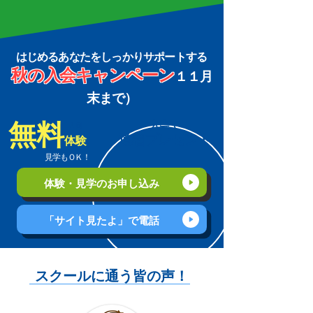
​はじめるあなたをしっかりサポートする
秋の入会キャンペーン
１１月
末まで）
無料
入会で
​１回
道着プレゼント
体験
​見学も
ＯＫ！
体験・見学のお申し込み
「サイト見たよ」で電話
スクールに通う皆の声！