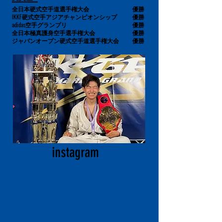
全日本硬式空手道選手権大会
優勝
IKKF硬式空手アジアチャンピオンシップ
優勝
adidas空手グランプリ
優勝
全日本極真護身空手選手権大会
優勝
ジャパンオープン硬式空手道選手権大会
優勝
instagram