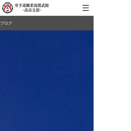
空手道剛柔流朋武館
−高岳支部−
ブログ